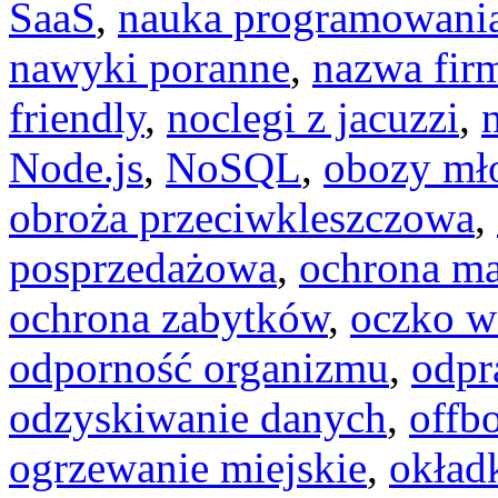
SaaS
,
nauka programowani
nawyki poranne
,
nazwa fir
friendly
,
noclegi z jacuzzi
,
Node.js
,
NoSQL
,
obozy mł
obroża przeciwkleszczowa
,
posprzedażowa
,
ochrona ma
ochrona zabytków
,
oczko w
odporność organizmu
,
odpr
odzyskiwanie danych
,
offb
ogrzewanie miejskie
,
okład