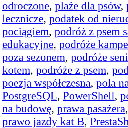
odroczone
,
plaże dla psów
,
lecznicze
,
podatek od nier
pociągiem
,
podróż z psem
edukacyjne
,
podróże kamp
poza sezonem
,
podróże seni
kotem
,
podróże z psem
,
pod
poezja współczesna
,
pola n
PostgreSQL
,
PowerShell
,
p
na budowę
,
prawa pasażera
prawo jazdy kat B
,
PrestaS