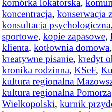
komórka lokatorska
,
komun
koncentracja
,
konserwacja 
konsultacja psychologiczna
sportowe
,
kopie zapasowe
,
klienta
,
kotłownia domowa
kreatywne pisanie
,
kredyt 
kronika rodzinna
,
KSeF
,
Ku
kultura regionalna Mazows
kultura regionalna Pomorza
Wielkopolski
,
kurnik przy