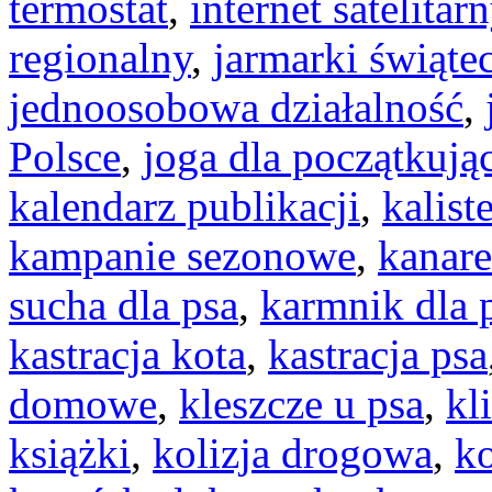
termostat
,
internet satelitar
regionalny
,
jarmarki świąte
jednoosobowa działalność
,
Polsce
,
joga dla początkują
kalendarz publikacji
,
kalist
kampanie sezonowe
,
kanar
sucha dla psa
,
karmnik dla 
kastracja kota
,
kastracja psa
domowe
,
kleszcze u psa
,
kl
książki
,
kolizja drogowa
,
ko