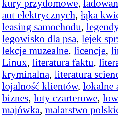
kury przydomowe
,
ładowan
aut elektrycznych
,
łąka kwi
leasing samochodu
,
legendy
legowisko dla psa
,
lejek sp
lekcje muzealne
,
licencje
,
l
Linux
,
literatura faktu
,
liter
kryminalna
,
literatura scien
lojalność klientów
,
lokalne 
biznes
,
loty czarterowe
,
low
majówka
,
malarstwo polski