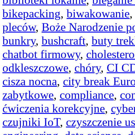
bikepacking
,
biwakowanie
pleców
,
Boże Narodzenie 
bunkry
,
bushcraft
,
buty tre
chatbot firmowy
,
cholestero
odkleszczowe
,
chóry
,
CI C
cisza nocna
,
city break Eur
zabytkowe
,
compliance
,
con
ćwiczenia korekcyjne
,
cybe
czujniki IoT
,
czyszczenie u