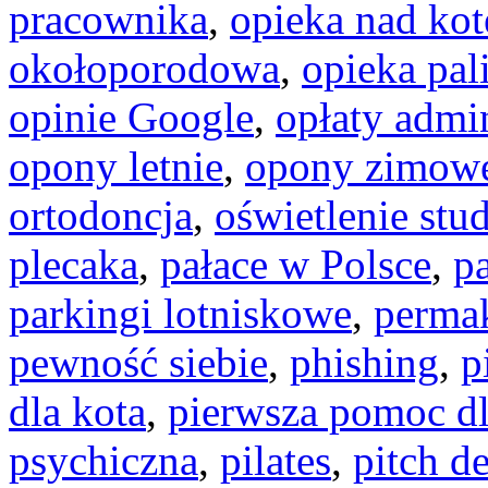
pracownika
,
opieka nad ko
okołoporodowa
,
opieka pal
opinie Google
,
opłaty admi
opony letnie
,
opony zimow
ortodoncja
,
oświetlenie stu
plecaka
,
pałace w Polsce
,
pa
parkingi lotniskowe
,
permak
pewność siebie
,
phishing
,
p
dla kota
,
pierwsza pomoc dl
psychiczna
,
pilates
,
pitch d