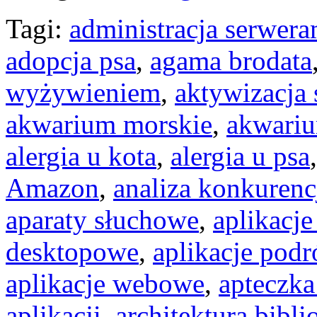
Tagi:
administracja serwera
adopcja psa
,
agama brodata
wyżywieniem
,
aktywizacja 
akwarium morskie
,
akwari
alergia u kota
,
alergia u psa
Amazon
,
analiza konkurenc
aparaty słuchowe
,
aplikacje
desktopowe
,
aplikacje podr
aplikacje webowe
,
apteczka
aplikacji
,
architektura bibli