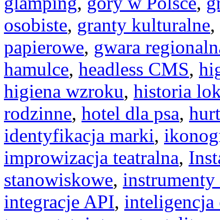
glamping
,
góry w Polsce
,
g
osobiste
,
granty kulturalne
,
papierowe
,
gwara regionaln
hamulce
,
headless CMS
,
hi
higiena wzroku
,
historia lo
rodzinne
,
hotel dla psa
,
hur
identyfikacja marki
,
ikonog
improwizacja teatralna
,
Ins
stanowiskowe
,
instrumenty
integracje API
,
inteligencj