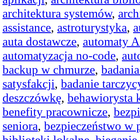
architektura systemów
,
arch
assistance
,
astroturystyka
,
a
auta dostawcze
,
automaty A
automatyzacja no-code
,
aut
backup w chmurze
,
badania
satysfakcji
,
badanie tarczyc
deszczówkę
,
behawiorysta 
benefity pracownicze
,
bezp
seniora
,
bezpieczeństwo w 
biblioteki lokalne
,
bieganie