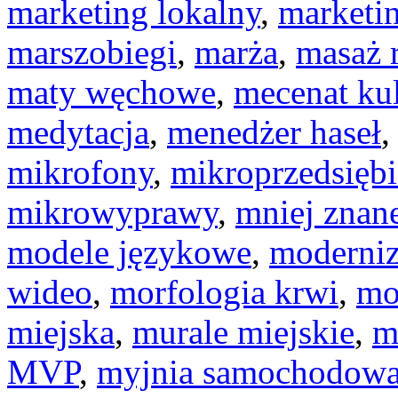
marketing lokalny
,
marketin
marszobiegi
,
marża
,
masaż 
maty węchowe
,
mecenat kul
medytacja
,
menedżer haseł
mikrofony
,
mikroprzedsiębi
mikrowyprawy
,
mniej znan
modele językowe
,
moderniz
wideo
,
morfologia krwi
,
mo
miejska
,
murale miejskie
,
m
MVP
,
myjnia samochodow