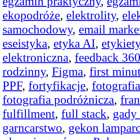
egzamin praktyczny
,
egzami
ekopodróże
,
elektrolity
,
ele
samochodowy
,
email marke
eseistyka
,
etyka AI
,
etykiet
elektroniczna
,
feedback 36
rodzinny
,
Figma
,
first minu
PPF
,
fortyfikacje
,
fotografi
fotografia podróżnicza
,
fra
fulfillment
,
full stack
,
gady
garncarstwo
,
gekon lamparc