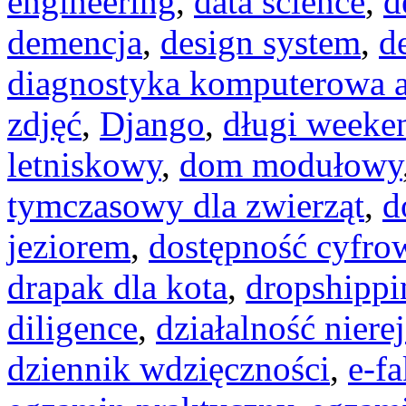
engineering
,
data science
,
d
demencja
,
design system
,
d
diagnostyka komputerowa a
zdjęć
,
Django
,
długi weeke
letniskowy
,
dom modułowy
tymczasowy dla zwierząt
,
d
jeziorem
,
dostępność cyfro
drapak dla kota
,
dropshippi
diligence
,
działalność niere
dziennik wdzięczności
,
e-fa