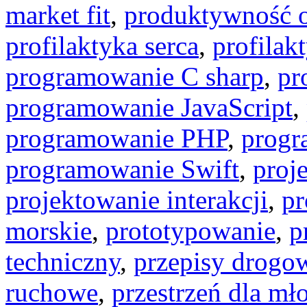
market fit
,
produktywność o
profilaktyka serca
,
profilak
programowanie C sharp
,
pr
programowanie JavaScript
,
programowanie PHP
,
progr
programowanie Swift
,
proj
projektowanie interakcji
,
pr
morskie
,
prototypowanie
,
p
techniczny
,
przepisy drogo
ruchowe
,
przestrzeń dla mł